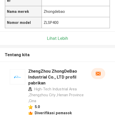
er
Nama merek
Zhongdebao
Nomor model
ZLSP400
Lihat Lebih
Tentang kita
ZhengZhou ZhongDeBao
Industrial Co., LTD profil
pabrikan
High-Tech Industrial Area
,Zhengzhou City ,Henan Province
,Cina
5.0
Diverifikasi pemasok