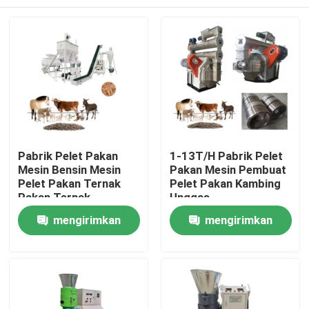
Pabrik Pelet Pakan
1-13T/H Pabrik Pelet
Mesin Bensin Mesin
Pakan Mesin Pembuat
Pelet Pakan Ternak
Pelet Pakan Kambing
Pakan Ternak
Unggas
Rumah
mengirimkan
mengirimkan
permintaan
permintaan
Produk
Tampilan VR