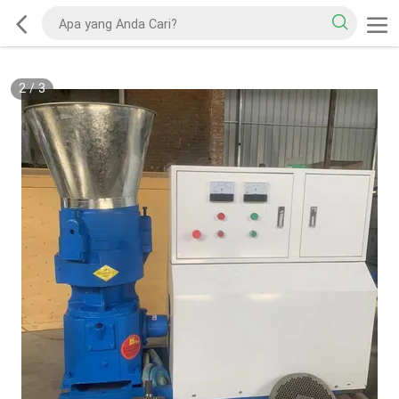
2
/
3