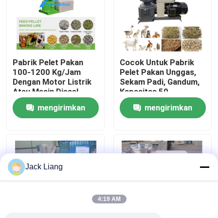
Tentang kita
Wisata pabrik
Pabrik Pelet Pakan
Cocok Untuk Pabrik
100-1200 Kg/Jam
Pelet Pakan Unggas,
Dengan Motor Listrik
Sekam Padi, Gandum,
Kontrol kualitas
Atau Mesin Diesel
Kapasitas 50-
1200kg/Jam
mengirimkan
mengirimkan
Hubungi kami
permintaan
permintaan
Quote request suatu
Jack Liang
Mesin Pabrik Pelet
4:19 AM
Pabrik Pelet Kayu