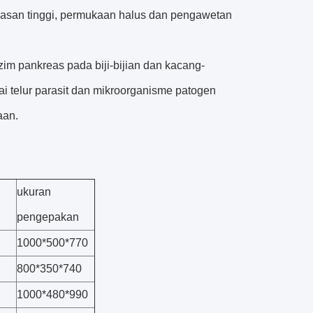
erasan tinggi, permukaan halus dan pengawetan
zim pankreas pada biji-bijian dan kacang-
 telur parasit dan mikroorganisme patogen
aan.
ukuran
pengepakan
1000*500*770
800*350*740
1000*480*990