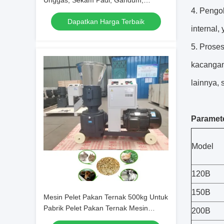
Unggas, Sekam Padi, Gandum,
4. Pengo
Kapasitas 50-1200kg/Jam
Dapatkan Harga Terbaik
internal
5. Proses
kacangan
lainnya,
Paramete
Model
120B
150B
Mesin Pelet Pakan Ternak 500kg Untuk
Pabrik Pelet Pakan Ternak Mesin
200B
Pengolah Pakan Ternak Ayam