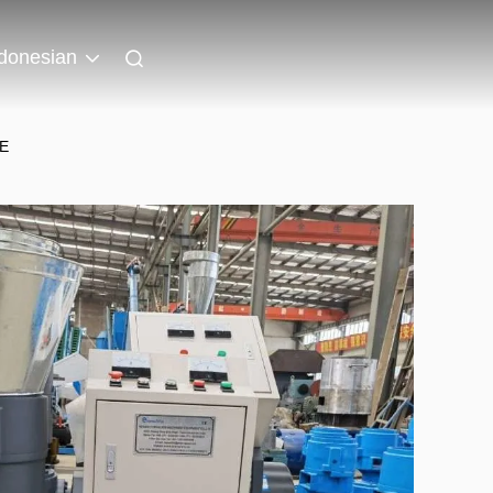
donesian
CE