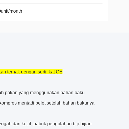
unit/month
an ternak dengan sertifikat CE
olah pakan yang menggunakan bahan baku
 dikompres menjadi pelet setelah bahan bakunya
gah dan kecil, pabrik pengolahan biji-bijian