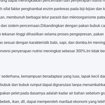
, yang dapat meningkatkan pencernaan dan penyerapan nutrisi
 sifat faktor penghambat enzim pankreas pada biji-bijian dan
an, membunuh berbagai telur parasit dan mikroorganisme patog
 dan sistem pencernaan.Dibandingkan dengan pakan bubuk cam
n tekanan tinggi dihasilkan selama proses pengepresan, pakan 
s sesuai dengan karakteristik babi, sapi, dan domba.Ini menin
onversi penyerapan nutrisi meningkat sebesar 300%.Ini tidak ber
ur sederhana, kemampuan beradaptasi yang luas, tapak kecil da
 bubuk dan bubuk rumput dapat digranulasi tanpa menambahka
r pakan pelet pada dasarnya adalah kadar air bahan sebelum gr
 bebek, ikan, dll, dapat memperoleh manfaat ekonomi yang leb