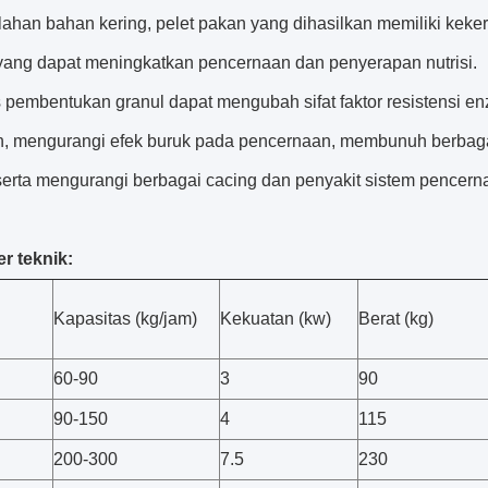
lahan bahan kering, pelet pakan yang dihasilkan memiliki kek
, yang dapat meningkatkan pencernaan dan penyerapan nutrisi.
 pembentukan granul dapat mengubah sifat faktor resistensi en
, mengurangi efek buruk pada pencernaan, membunuh berbagai
 serta mengurangi berbagai cacing dan penyakit sistem pencern
r teknik:
Kapasitas (kg/jam)
Kekuatan (kw)
Berat (kg)
60-90
3
90
90-150
4
115
200-300
7.5
230