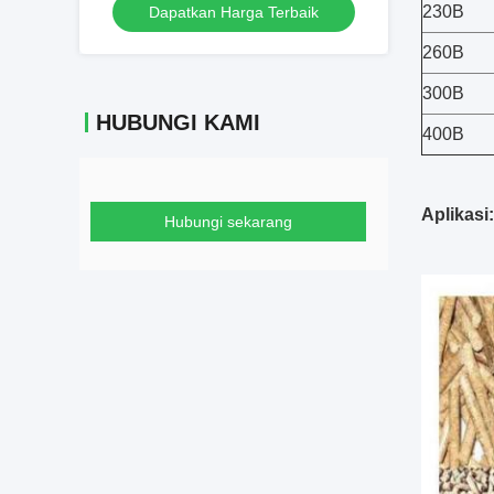
230B
Dapatkan Harga Terbaik
260B
300B
HUBUNGI KAMI
400B
Aplikasi:
Hubungi sekarang