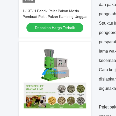
Video
dan paka
1-13T/H Pabrik Pelet Pakan Mesin
pengolah
Pembuat Pelet Pakan Kambing Unggas
Struktur 
Dapatkan Harga Terbaik
pengepres
persyara
lama wak
kecernaa
Cara kerj
disiapka
digunaka
Pelet pa