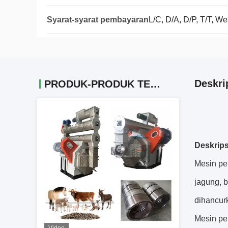
Syarat-syarat pembayaran
L/C, D/A, D/P, T/T, 
Deskri
PRODUK-PRODUK TERKAIT
Deskrips
Mesin pe
jagung, b
dihancur
Mesin pe