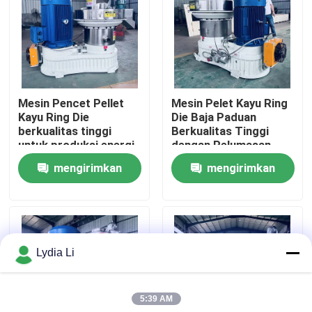
Tentang kita
Wisata pabrik
Mesin Pencet Pellet
Mesin Pelet Kayu Ring
Kayu Ring Die
Die Baja Paduan
Kontrol kualitas
berkualitas tinggi
Berkualitas Tinggi
untuk produksi energi
dengan Pelumasan
bersih
Otomatis dan
mengirimkan
mengirimkan
Hubungi kami
Transmisi Roda Gigi
Heliks yang Efisien
permintaan
permintaan
Quote request suatu
Lydia Li
Mesin Pabrik Pelet
5:39 AM
Pabrik Pelet Kayu