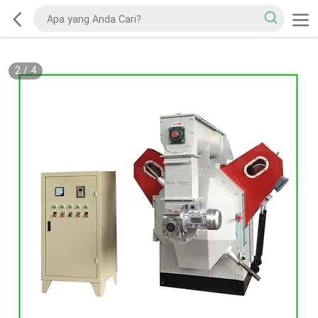
2
/
4