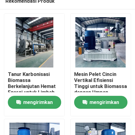
Rekomendasi Produk
Tanur Karbonisasi
Mesin Pelet Cincin
Biomassa
Vertikal Efisiensi
Berkelanjutan Hemat
Tinggi untuk Biomassa
Energi untuk Limbah
dengan Umpan
Rumah
Pertanian
Vertikal dan Desain
mengirimkan
mengirimkan
Hemat Energi
Produk
permintaan
permintaan
Tampilan VR