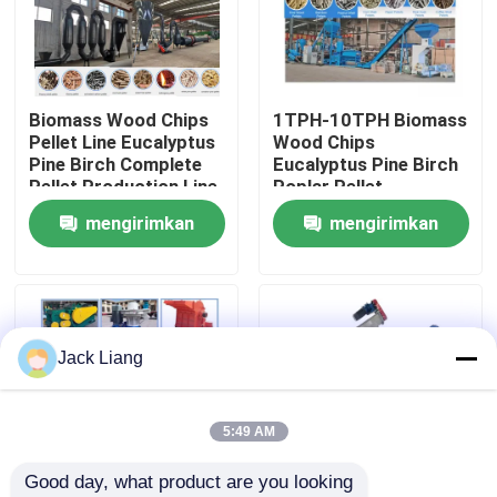
Tentang kita
Biomass Wood Chips
1TPH-10TPH Biomass
Wisata pabrik
Pellet Line Eucalyptus
Wood Chips
Pine Birch Complete
Eucalyptus Pine Birch
Pellet Production Line
Poplar Pellet
Kontrol kualitas
Production Line
mengirimkan
mengirimkan
permintaan
permintaan
Hubungi kami
Quote request suatu
Jack Liang
Mesin Pabrik Pelet
5:49 AM
Good day, what product are you looking 
Pabrik Pelet Kayu