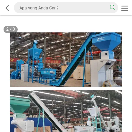
2
/
3