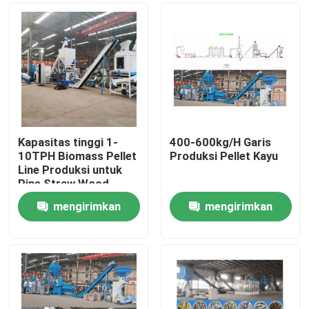
Kapasitas tinggi 1-
400-600kg/H Garis
10TPH Biomass Pellet
Produksi Pellet Kayu
Line Produksi untuk
Pine Straw Wood
Chips Ramah
mengirimkan
mengirimkan
Lingkungan
Rumah
permintaan
permintaan
Produk
Tampilan VR