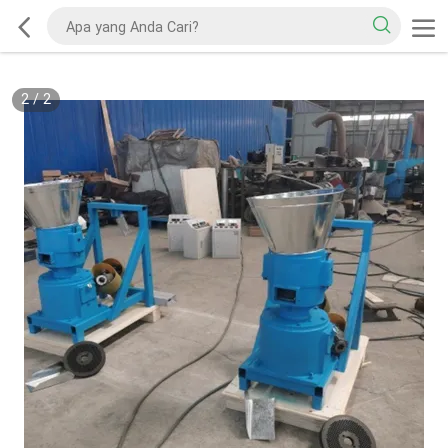
2
/
2