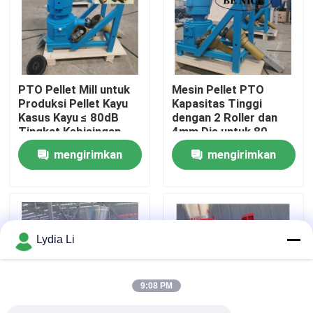
Tentang kita
Wisata pabrik
PTO Pellet Mill untuk
Mesin Pellet PTO
Produksi Pellet Kayu
Kapasitas Tinggi
Kasus Kayu ≤ 80dB
dengan 2 Roller dan
Kontrol kualitas
Tingkat Kebisingan
4mm Die untuk 80-
1000kg/h Produksi
mengirimkan
mengirimkan
Hubungi kami
permintaan
permintaan
Quote request suatu
Lydia Li
Mesin Pabrik Pelet
9:08 PM
Pabrik Pelet Kayu