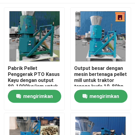
Pabrik Pellet
Output besar dengan
Penggerak PTO Kasus
mesin bertenaga pellet
Kayu dengan output
mill untuk traktor
80-1000kg/jam untuk
tenaga kuda 10-80hp
produksi Pellet Kayu
Rumah
mengirimkan
mengirimkan
permintaan
permintaan
Produk
Tampilan VR