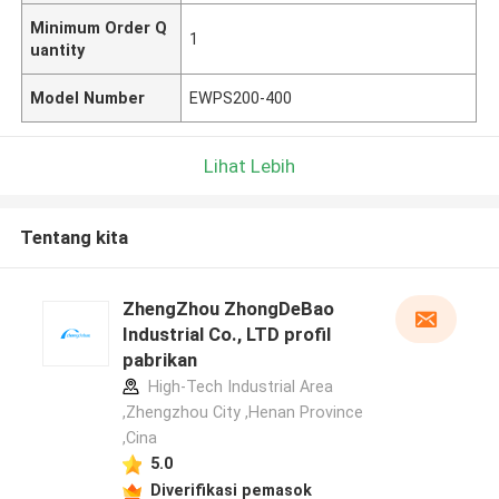
Minimum Order Q
1
uantity
Model Number
EWPS200-400
Lihat Lebih
Tentang kita
ZhengZhou ZhongDeBao
Industrial Co., LTD profil
pabrikan
High-Tech Industrial Area
,Zhengzhou City ,Henan Province
,Cina
5.0
Diverifikasi pemasok