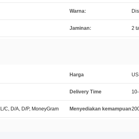
Warna:
Di
Jaminan:
2 t
Harga
US
Delivery Time
10-
, L/C, D/A, D/P, MoneyGram
Menyediakan kemampuan
200