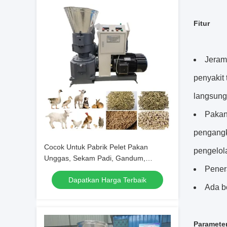
Fitur
Jeram
penyakit
langsung
Pakan
pengangk
Cocok Untuk Pabrik Pelet Pakan
pengelol
Unggas, Sekam Padi, Gandum,
Pener
Kapasitas 50-1200kg/Jam
Dapatkan Harga Terbaik
Ada b
Parameter