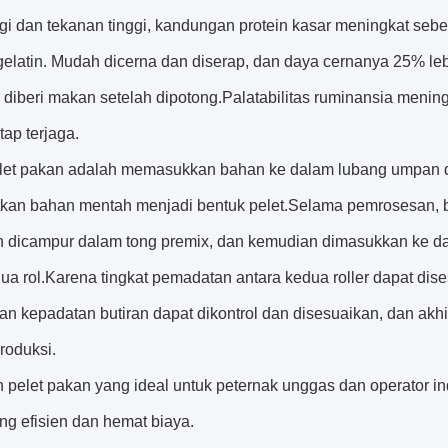
gi dan tekanan tinggi, kandungan protein kasar meningkat sebe
gelatin. Mudah dicerna dan diserap, dan daya cernanya 25% leb
 diberi makan setelah dipotong.Palatabilitas ruminansia menin
tap terjaga.
let pakan adalah memasukkan bahan ke dalam lubang umpan da
an bahan mentah menjadi bentuk pelet.Selama pemrosesan, ba
 dicampur dalam tong premix, dan kemudian dimasukkan ke dalam
a rol.Karena tingkat pemadatan antara kedua roller dapat dise
dan kepadatan butiran dapat dikontrol dan disesuaikan, dan ak
roduksi.
h pelet pakan yang ideal untuk peternak unggas dan operator i
ng efisien dan hemat biaya.