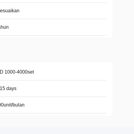
sesuaikan
ahun
D 1000-4000set
15 days
0unit/bulan