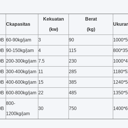
Kekuatan
Berat
C
kapasitas
Ukura
(kw)
(kg)
0B
60-90kg/jam
3
90
1000*5
0B
90-150kg/jam
4
115
800*35
0B
200-300kg/jam
7.5
230
1000*4
0B
300-400kg/jam
11
285
1180*5
0B
400-600kg/jam
15
385
1240*5
0B
600-800kg/jam
22
485
1350*5
800-
0B
30
750
1400*6
1200kg/jam