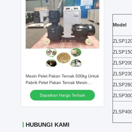
Model
ZLSP12
ZLSP15
ZLSP20
ZLSP23
Mesin Pelet Pakan Ternak 500kg Untuk
Pabrik Pelet Pakan Ternak Mesin
ZLSP26
Pengolah Pakan Ternak Ayam
Dapatkan Harga Terbaik
ZLSP30
ZLSP40
HUBUNGI KAMI