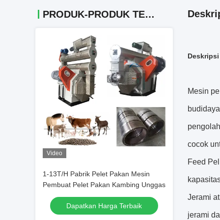
Deskri
PRODUK-PRODUK TERKAIT
Deskripsi
Mesin pe
budidaya
pengolah
cocok unt
Video
Feed Pel
1-13T/H Pabrik Pelet Pakan Mesin
kapasita
Pembuat Pelet Pakan Kambing Unggas
Jerami a
Dapatkan Harga Terbaik
jerami d