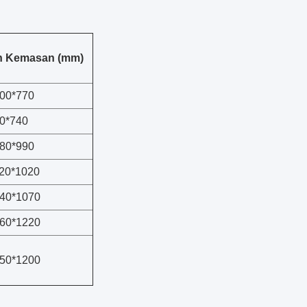
n Kemasan (mm)
00*770
0*740
80*990
20*1020
40*1070
60*1220
50*1200