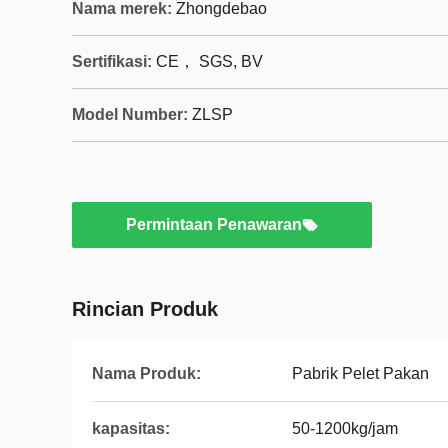
Nama merek:
Zhongdebao
Sertifikasi:
CE， SGS, BV
Model Number:
ZLSP
Permintaan Penawaran
Rincian Produk
Nama Produk:
Pabrik Pelet Pakan
kapasitas:
50-1200kg/jam