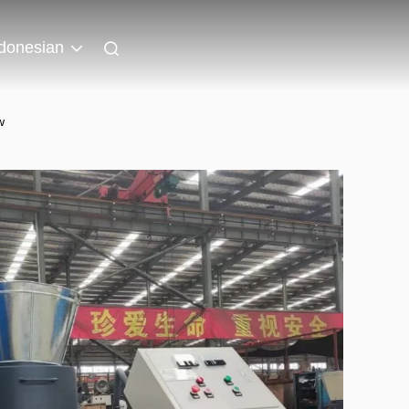
donesian
w