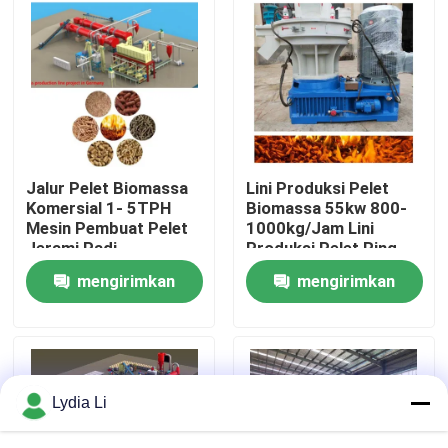
Tentang kita
Wisata pabrik
Kontrol kualitas
Jalur Pelet Biomassa
Lini Produksi Pelet
Komersial 1- 5TPH
Biomassa 55kw 800-
Mesin Pembuat Pelet
1000kg/Jam Lini
Hubungi kami
Jerami Padi
Produksi Pelet Ring
Die
mengirimkan
mengirimkan
Quote request suatu
permintaan
permintaan
Mesin Pabrik Pelet
Lydia Li
Pabrik Pelet Kayu