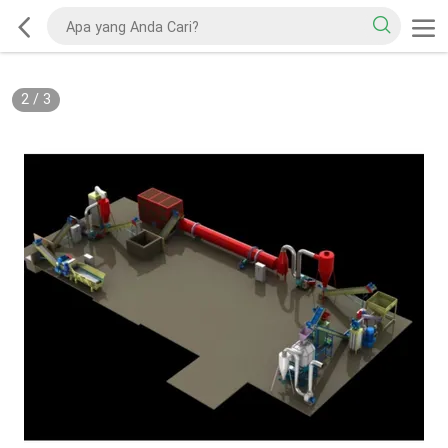
2
/
3