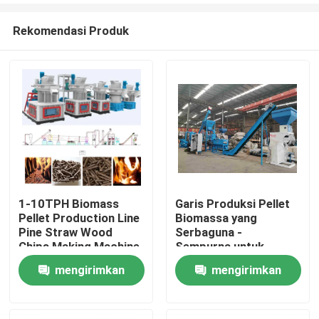
Rekomendasi Produk
1-10TPH Biomass
Garis Produksi Pellet
Pellet Production Line
Biomassa yang
Rumah
Pine Straw Wood
Serbaguna -
Chips Making Machine
Sempurna untuk
Berbagai Bahan dan
mengirimkan
mengirimkan
Produk
Aplikasi Biomassa
permintaan
permintaan
Tampilan VR