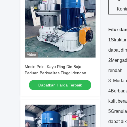
Kontr
Fitur da
1Struktu
dapat di
Video
2Mengado
Mesin Pelet Kayu Ring Die Baja
rendah.
Paduan Berkualitas Tinggi dengan
Pelumasan Otomatis dan Transmisi
3. Mudah 
Dapatkan Harga Terbaik
Roda Gigi Heliks yang Efisien
4Berbaga
kulit be
5Granula
dapat dik