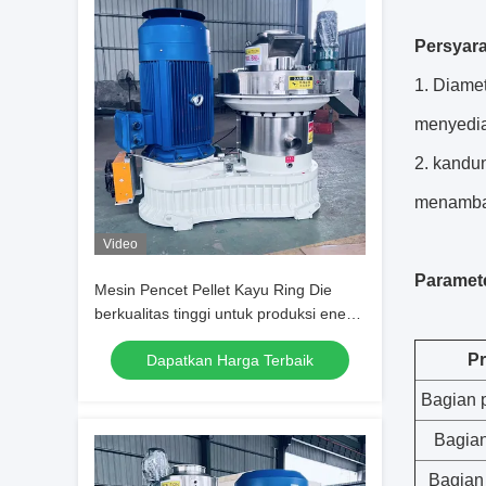
Persyar
1. Diame
menyedia
2. kandu
menambah
Video
Paramete
Mesin Pencet Pellet Kayu Ring Die
berkualitas tinggi untuk produksi energi
bersih
P
Dapatkan Harga Terbaik
Bagian 
Bagian
Bagian