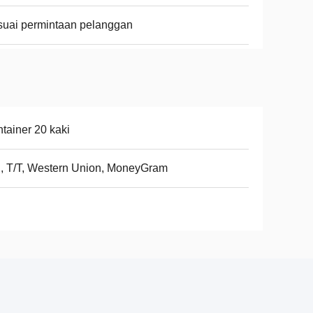
uai permintaan pelanggan
tainer 20 kaki
, T/T, Western Union, MoneyGram