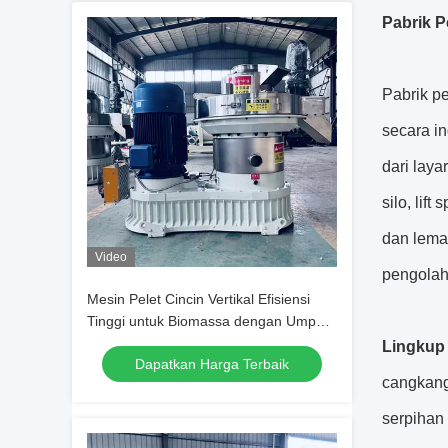
Pabrik P
Pabrik p
secara i
dari laya
silo, lif
dan lemar
Video
pengolah
Mesin Pelet Cincin Vertikal Efisiensi
Tinggi untuk Biomassa dengan Umpan
Vertikal dan Desain Hemat Energi
Lingkup
Dapatkan Harga Terbaik
cangkang 
serpihan 