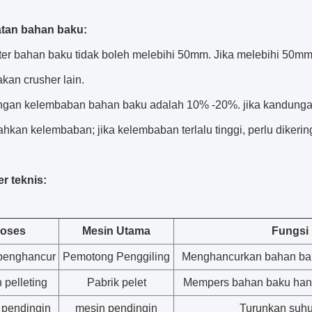
atan bahan baku:
ter bahan baku tidak boleh melebihi 50mm. Jika melebihi 50mm,
kan crusher lain.
ngan kelembaban bahan baku adalah 10% -20%. jika kandungan 
kan kelembaban; jika kelembaban terlalu tinggi, perlu dikeri
r teknis:
roses
Mesin Utama
Fungsi
penghancur
Pemotong Penggiling
Menghancurkan bahan ba
 pelleting
Pabrik pelet
Mempers bahan baku hanc
 pendingin
mesin pendingin
Turunkan suhu