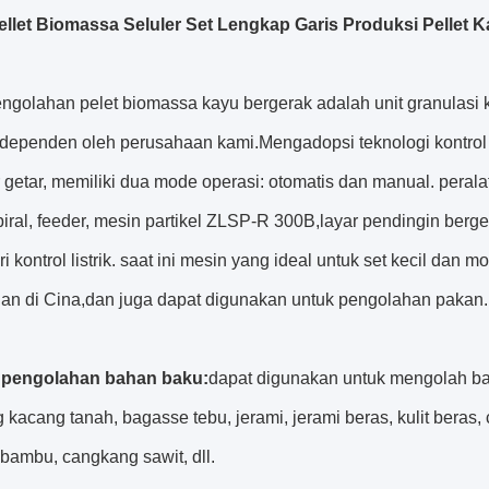
ellet Biomassa Seluler Set Lengkap Garis Produksi Pellet 
engolahan pelet biomassa kayu bergerak adalah unit granula
ndependen oleh perusahaan kami.Mengadopsi teknologi kontrol
r getar, memiliki dua mode operasi: otomatis dan manual. perala
t spiral, feeder, mesin partikel ZLSP-R 300B,layar pendingin be
i kontrol listrik. saat ini mesin yang ideal untuk set kecil dan m
an di Cina,dan juga dapat digunakan untuk pengolahan pakan.
 pengolahan bahan baku:
dapat digunakan untuk mengolah ba
kacang tanah, bagasse tebu, jerami, jerami beras, kulit beras
bambu, cangkang sawit, dll.