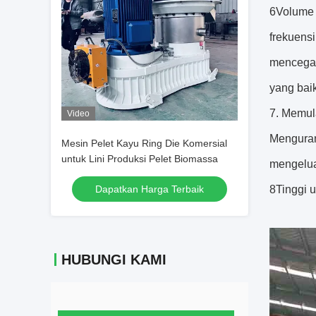
6Volume p
frekuens
mencegah
yang baik
7. Memul
Video
Mengurang
Mesin Pelet Kayu Ring Die Komersial
untuk Lini Produksi Pelet Biomassa
mengelua
Dapatkan Harga Terbaik
8Tinggi u
HUBUNGI KAMI