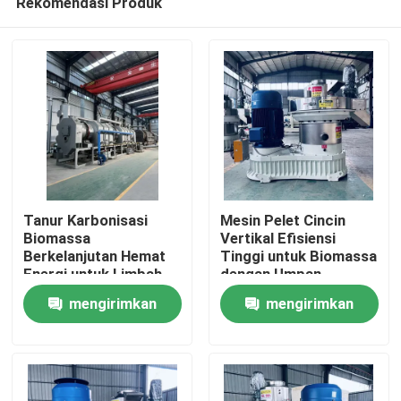
Rekomendasi Produk
Tanur Karbonisasi
Mesin Pelet Cincin
Biomassa
Vertikal Efisiensi
Berkelanjutan Hemat
Tinggi untuk Biomassa
Energi untuk Limbah
dengan Umpan
Rumah
Pertanian
Vertikal dan Desain
mengirimkan
mengirimkan
Hemat Energi
Produk
permintaan
permintaan
Tampilan VR