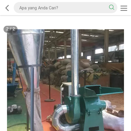
2
/
2