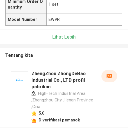
Minimum Order Q
1 set
uantity
Model Number
EWVR
Lihat Lebih
Tentang kita
ZhengZhou ZhongDeBao
Industrial Co., LTD profil
pabrikan
High-Tech Industrial Area
,Zhengzhou City ,Henan Province
,Cina
5.0
Diverifikasi pemasok