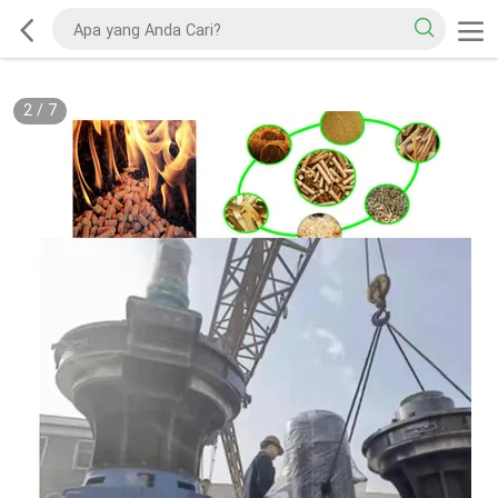
2
/
7