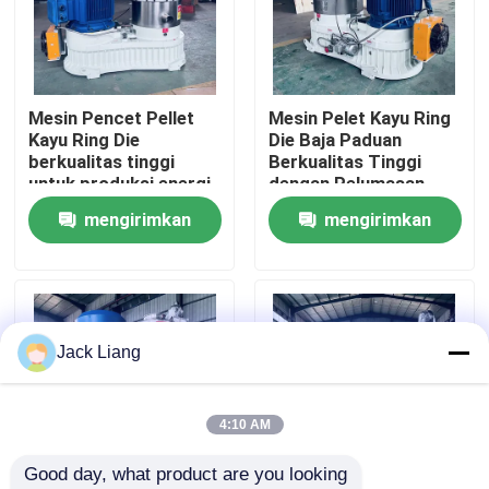
Tentang kita
Mesin Pencet Pellet
Mesin Pelet Kayu Ring
Wisata pabrik
Kayu Ring Die
Die Baja Paduan
berkualitas tinggi
Berkualitas Tinggi
untuk produksi energi
dengan Pelumasan
Kontrol kualitas
bersih
Otomatis dan
mengirimkan
mengirimkan
Transmisi Roda Gigi
Heliks yang Efisien
permintaan
permintaan
Hubungi kami
Quote request suatu
Jack Liang
Mesin Pabrik Pelet
4:10 AM
Good day, what product are you looking 
Pabrik Pelet Kayu