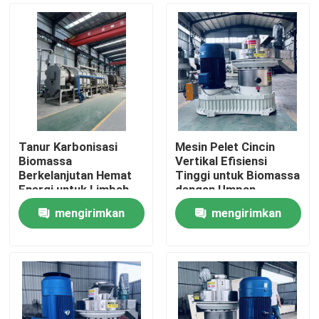
Tanur Karbonisasi
Mesin Pelet Cincin
Biomassa
Vertikal Efisiensi
Berkelanjutan Hemat
Tinggi untuk Biomassa
Energi untuk Limbah
dengan Umpan
Pertanian
Vertikal dan Desain
mengirimkan
mengirimkan
Hemat Energi
Rumah
permintaan
permintaan
Produk
Tampilan VR