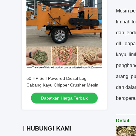
Mesin pe
limbah lo
dan jende
dll., dap
kayu, li
penghanc
arang, pu
50 HP Self Powered Diesel Log
Cabang Kayu Chipper Crusher Mesin
dan dala
Dapatkan Harga Terbaik
beroperas
Detail
HUBUNGI KAMI