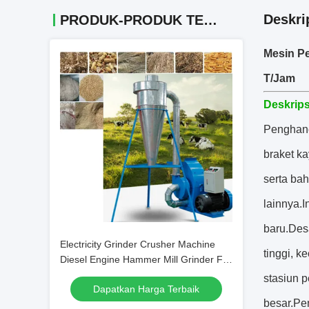
Deskri
PRODUK-PRODUK TERKAIT
Mesin P
T/Jam
Deskrips
Penghanc
braket ka
serta ba
lainnya.
baru.Des
Electricity Grinder Crusher Machine
tinggi, 
Diesel Engine Hammer Mill Grinder For
Corn
stasiun 
Dapatkan Harga Terbaik
besar.Pe