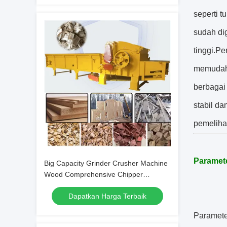
seperti 
sudah di
tinggi.Pe
memudahk
berbagai 
stabil da
pemeliha
Paramete
Big Capacity Grinder Crusher Machine
Wood Comprehensive Chipper
Machine Furniture Wastes
Dapatkan Harga Terbaik
Paramete