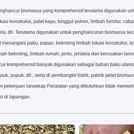
nghancur biomassa yang komprehensif terutama digunakan unt
kasi konstruksi, palet kayu, tunggul pohon, limbah furnitur, cab
la, dll. Terutama digunakan untuk penghancuran biomassa secar
at menangani paku, papan, bekisting limbah lokasi konstruksi, bra
mbah bekisting, limbah rumah, pintu, jendela dan kerusakan la
ur komprehensif banyak digunakan sebagai bahan baku utama 
puk, pupuk, dll., serta di pembangkit listrik, pabrik pelet bioma
m pekerjaan lansekap Peralatan yang dibutuhkan tidak memer
i di lapangan.