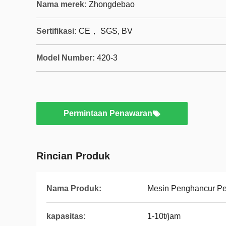
Nama merek:
Zhongdebao
Sertifikasi:
CE， SGS, BV
Model Number:
420-3
Permintaan Penawaran
Rincian Produk
Nama Produk:
Mesin Penghancur Pe
kapasitas:
1-10t/jam