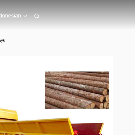
donesian
ayu