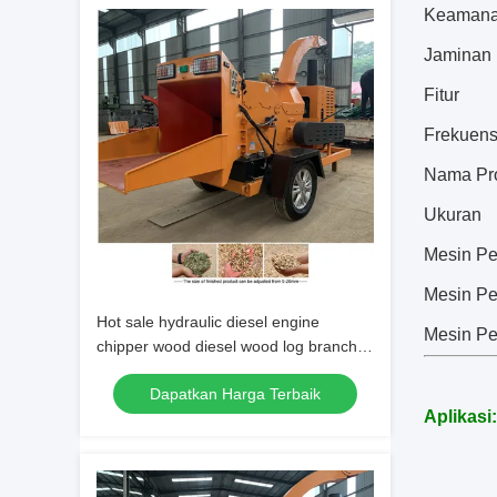
Keaman
Jaminan
Fitur
Frekuens
Nama Pr
Ukuran
Mesin P
Mesin Pe
Hot sale hydraulic diesel engine
Mesin Pe
chipper wood diesel wood log branch
shredder machine
Dapatkan Harga Terbaik
Aplikasi: