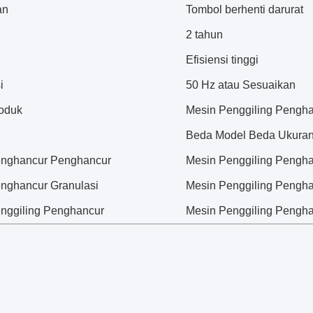
an
Tombol berhenti darurat
2 tahun
Efisiensi tinggi
i
50 Hz atau Sesuaikan
oduk
Mesin Penggiling Pengh
Beda Model Beda Ukura
enghancur Penghancur
Mesin Penggiling Pengh
nghancur Granulasi
Mesin Penggiling Pengh
nggiling Penghancur
Mesin Penggiling Pengh