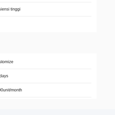
siensi tinggi
stomize
days
0unit/month