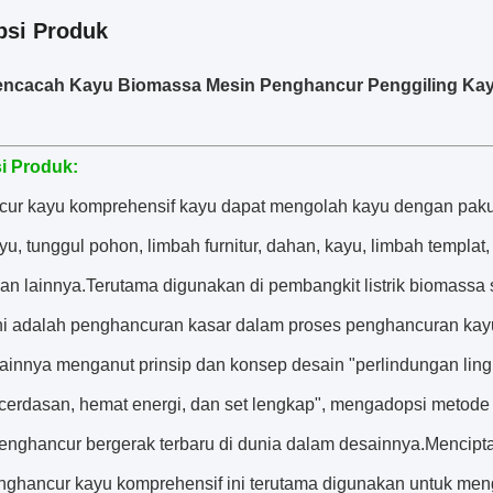
psi Produk
encacah Kayu Biomassa Mesin Penghancur Penggiling Kay
i Produk:
ur kayu komprehensif kayu dapat mengolah kayu dengan paku, pa
yu, tunggul pohon, limbah furnitur, dahan, kayu, limbah templa
han lainnya.Terutama digunakan di pembangkit listrik biomassa
Ini adalah penghancuran kasar dalam proses penghancuran kay
ainnya menganut prinsip dan konsep desain "perlindungan ling
kecerdasan, hemat energi, dan set lengkap", mengadopsi metod
penghancur bergerak terbaru di dunia dalam desainnya.Mencipta
nghancur kayu komprehensif ini terutama digunakan untuk meng