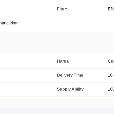
n
Fitur:
Efi
hancurkan
Harga
Cu
Delivery Time
10 
Supply Ability
100