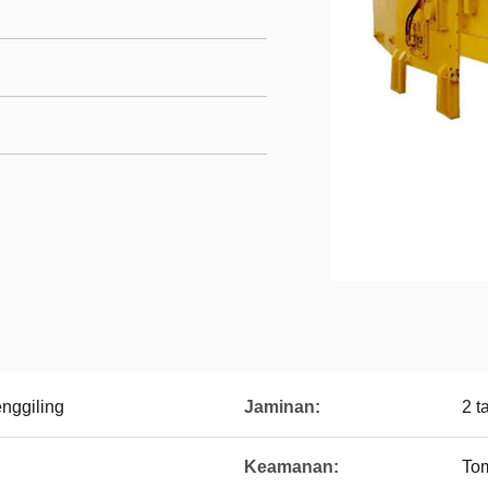
nggiling
Jaminan:
2 t
Keamanan:
Tom