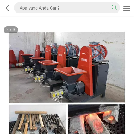
2
/
3