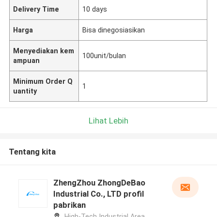
Delivery Time
10 days
Harga
Bisa dinegosiasikan
Menyediakan kem
100unit/bulan
ampuan
Minimum Order Q
1
uantity
Lihat Lebih
Tentang kita
ZhengZhou ZhongDeBao
Industrial Co., LTD profil
pabrikan
High-Tech Industrial Area