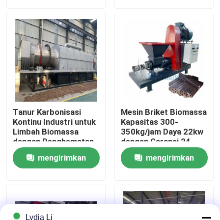
permintaan
permintaan
Tentang kita
Wisata pabrik
Kontrol kualitas
Tanur Karbonisasi
Mesin Briket Biomassa
Hubungi kami
Kontinu Industri untuk
Kapasitas 300-
Limbah Biomassa
350kg/jam Daya 22kw
dengan Penghematan
dengan Garansi 24
Energi dan Kontrol
Bulan untuk Bahan
Quote request suatu
mengirimkan
mengirimkan
Presisi
Bakar dan Barbekyu
permintaan
permintaan
Mesin Pabrik Pelet
Pabrik Pelet Kayu
Lydia Li