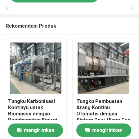
Rekomendasi Produk
Rumah
Tungku Karbonisasi
Tungku Pembuatan
Kontinyu untuk
Arang Kontinu
Biomassa dengan
Otomatis dengan
Produk
Penghematan Energi
Sistem Daur Ulang Gas
dan Kualitas
mengirimkan
mengirimkan
Karbonisasi Tinggi
Tampilan VR