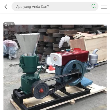
2
/
4