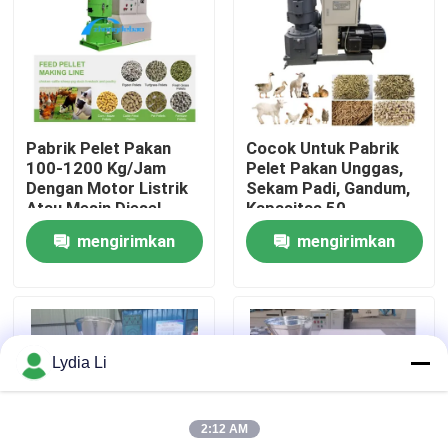
Tentang kita
Wisata pabrik
Pabrik Pelet Pakan
Cocok Untuk Pabrik
100-1200 Kg/Jam
Pelet Pakan Unggas,
Kontrol kualitas
Dengan Motor Listrik
Sekam Padi, Gandum,
Atau Mesin Diesel
Kapasitas 50-
1200kg/Jam
mengirimkan
mengirimkan
Hubungi kami
permintaan
permintaan
Quote request suatu
Lydia Li
Mesin Pabrik Pelet
2:12 AM
Pabrik Pelet Kayu