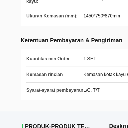
kayu:
Ukuran Kemasan (mm):
1450*750*870mm
Ketentuan Pembayaran & Pengiriman
Kuantitas min Order
1 SET
Kemasan rincian
Kemasan kotak kayu s
Syarat-syarat pembayaran
L/C, T/T
Deskri
PRODUK-PRODUK TERKAIT