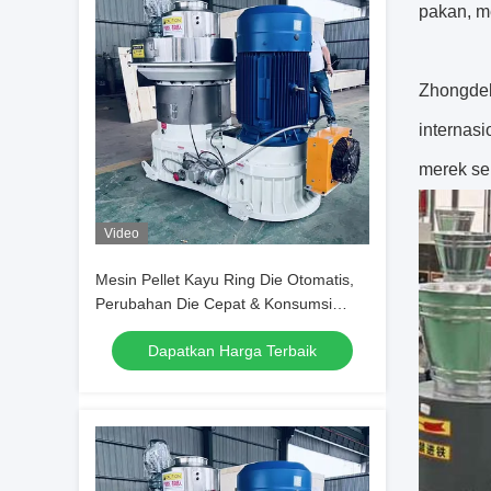
pakan, me
Zhongdeb
internasi
merek ser
Video
Mesin Pellet Kayu Ring Die Otomatis,
Perubahan Die Cepat & Konsumsi
Energi Rendah untuk Pabrik Pellet
Dapatkan Harga Terbaik
Biomassa