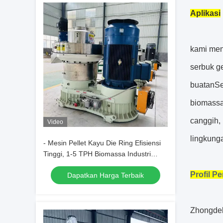
Aplikasi
kami men
serbuk ge
buatanSe
biomassa
canggih,
Video
lingkung
- Mesin Pellet Kayu Die Ring Efisiensi
Tinggi, 1-5 TPH Biomassa Industri
Pellet Mill untuk Serbuk gergaji /
Profil P
Dapatkan Harga Terbaik
Limbah Pertanian
Zhongde