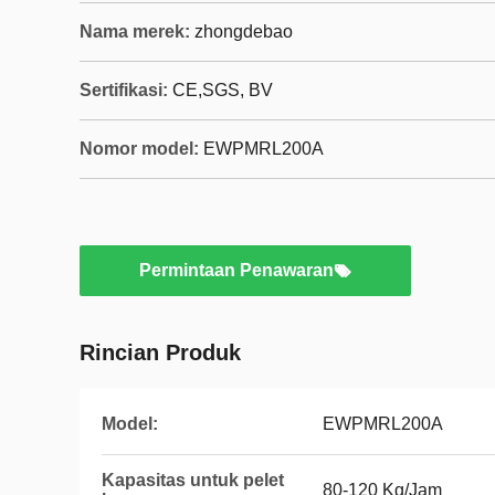
Nama merek:
zhongdebao
Sertifikasi:
CE,SGS, BV
Nomor model:
EWPMRL200A
Permintaan Penawaran
Rincian Produk
Model:
EWPMRL200A
Kapasitas untuk pelet
80-120 Kg/Jam