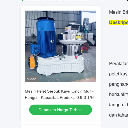
Mesin Br
Deskrips
Peralatan
pelet kay
Video
penghanc
Mesin Pelet Serbuk Kayu Cincin Multi-
berkualit
Fungsi - Kapasitas Produksi 0,8-3 T/H
tangga, 
Dapatkan Harga Terbaik
dan tahan