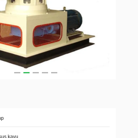
hp
sus kayu