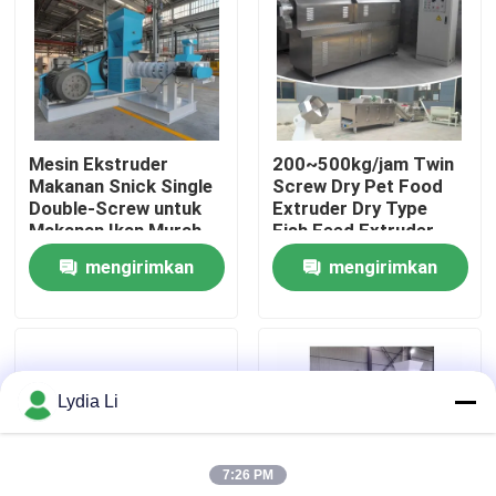
Tentang kita
Wisata pabrik
Mesin Ekstruder
200~500kg/jam Twin
Makanan Snick Single
Screw Dry Pet Food
Kontrol kualitas
Double-Screw untuk
Extruder Dry Type
Makanan Ikan Murah
Fish Feed Extruder
mengirimkan
mengirimkan
Hubungi kami
permintaan
permintaan
Quote request suatu
Lydia Li
Mesin Pabrik Pelet
7:26 PM
Pabrik Pelet Kayu