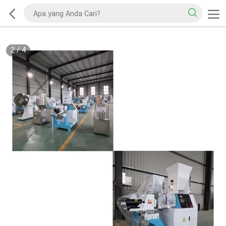
2
/
4