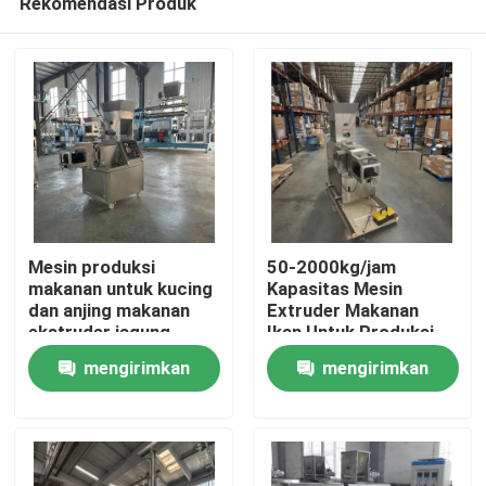
Rekomendasi Produk
Mesin produksi
50-2000kg/jam
makanan untuk kucing
Kapasitas Mesin
dan anjing makanan
Extruder Makanan
ekstruder jagung
Ikan Untuk Produksi
Rumah
puffed makanan
Berskala Besar
mengirimkan
mengirimkan
ringan
Produk
permintaan
permintaan
Tampilan VR