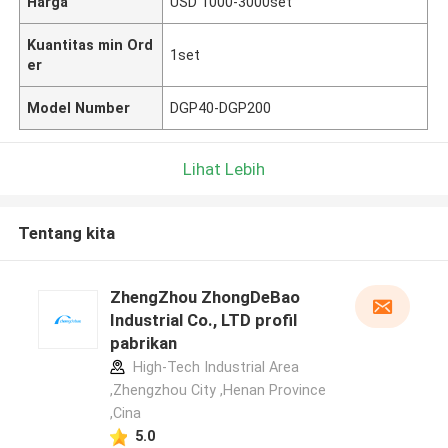
Harga
USD 1000-3000set
Kuantitas min Ord
1set
er
Model Number
DGP40-DGP200
Lihat Lebih
Tentang kita
ZhengZhou ZhongDeBao
Industrial Co., LTD profil
pabrikan
High-Tech Industrial Area
,Zhengzhou City ,Henan Province
,Cina
5.0