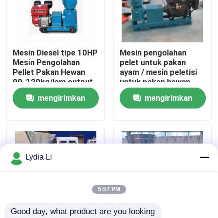
Tentang kita
Mesin Diesel tipe 10HP
Mesin pengolahan
Wisata pabrik
Mesin Pengolahan
pelet untuk pakan
Pellet Pakan Hewan
ayam / mesin peletisi
90-120kg/jam output
untuk pakan hewan
Kontrol kualitas
Mesin Pembuat Pellet
harga / mesin pelet
mengirimkan
mengirimkan
Pakan
garis pakan
permintaan
permintaan
Hubungi kami
Quote request suatu
Lydia Li
Mesin Pabrik Pelet
5:57 PM
Good day, what product are you looking 
Pabrik Pelet Kayu