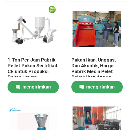
1 Ton Per Jam Pabrik
Pakan Ikan, Unggas,
Pellet Pakan Sertifikat
Dan Akuatik, Harga
CE untuk Produksi
Pabrik Mesin Pelet
Pakan Hewan
Pakan Ikan Apung,
Perikanan Unggas
Peternakan, Anjing
mengirimkan
mengirimkan
Ketentuan
Rumah
Pembayaran &
permintaan
permintaan
Pengiriman
Produk
Tampilan VR