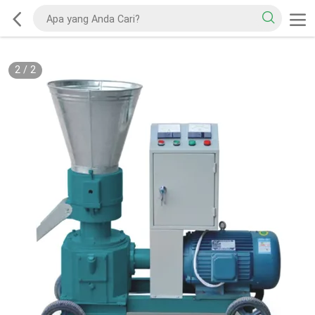
2
/
2