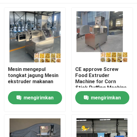
Mesin mengepul
CE approve Screw
tongkat jagung Mesin
Food Extruder
ekstruder makanan
Machine for Corn
Stick Puffing Machine
(Mesin ekstruder
Rumah
mengirimkan
mengirimkan
makanan sekrup untuk
mesin pencuci tongkat
permintaan
permintaan
jagung)
Produk
Tampilan VR