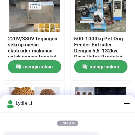
Tentang kita
Wisata pabrik
220V/380V tegangan
500-1000kg Pet Dog
sekrup mesin
Feeder Extruder
ekstruder makanan
Dengan 5,5-132kw
Kontrol kualitas
untuk jagung tongkat
Daya Untuk Produksi
puffing Pabrik
Makanan Hewan
mengirimkan
mengirimkan
Hubungi kami
permintaan
permintaan
Quote request suatu
Lydia Li
Mesin Pabrik Pelet
3:02 AM
Pabrik Pelet Kayu