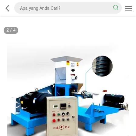
2
/
4