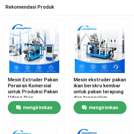
Rekomendasi Produk
Mesin Extruder Pakan
Mesin ekstruder pakan
Perairan Komersial
ikan berskru kembar
untuk Produksi Pakan
untuk pakan terapung
Rumah
Udang Ikan
dan tenggelam
mengirimkan
mengirimkan
Produk
permintaan
permintaan
Tampilan VR