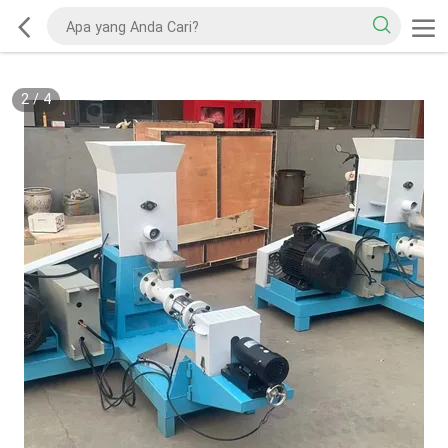
2
/
4