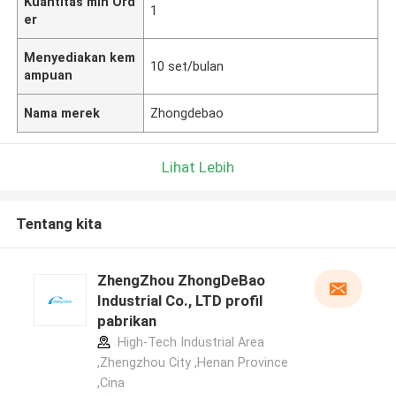
Kuantitas min Ord
1
er
Menyediakan kem
10 set/bulan
ampuan
Nama merek
Zhongdebao
Lihat Lebih
Tentang kita
ZhengZhou ZhongDeBao
Industrial Co., LTD profil
pabrikan
High-Tech Industrial Area
,Zhengzhou City ,Henan Province
,Cina