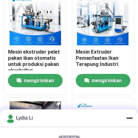
Tentang kita
Wisata pabrik
Mesin ekstruder pelet
Mesin Extruder
Kontrol kualitas
pakan ikan otomatis
Pemanfaatan Ikan
untuk produksi pakan
Terapung Industri
akuakultur
Hubungi kami
mengirimkan
mengirimkan
permintaan
permintaan
Quote request suatu
Mesin Pabrik Pelet
Lydia Li
Pabrik Pelet Kayu