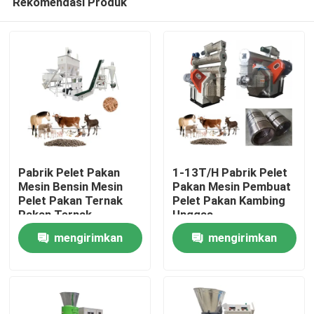
Rekomendasi Produk
Pabrik Pelet Pakan
1-13T/H Pabrik Pelet
Mesin Bensin Mesin
Pakan Mesin Pembuat
Pelet Pakan Ternak
Pelet Pakan Kambing
Pakan Ternak
Unggas
Rumah
mengirimkan
mengirimkan
Produk
permintaan
permintaan
Tampilan VR