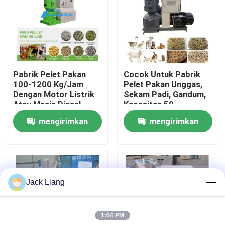
Tentang kita
Wisata pabrik
Pabrik Pelet Pakan
Cocok Untuk Pabrik
100-1200 Kg/Jam
Pelet Pakan Unggas,
Kontrol kualitas
Dengan Motor Listrik
Sekam Padi, Gandum,
Atau Mesin Diesel
Kapasitas 50-
1200kg/Jam
mengirimkan
mengirimkan
Hubungi kami
permintaan
permintaan
Quote request suatu
Jack Liang
Mesin Pabrik Pelet
1:04 PM
Pabrik Pelet Kayu