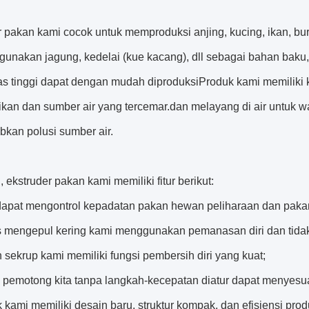
 pakan kami cocok untuk memproduksi anjing, kucing, ikan, buru
ggunakan jagung, kedelai (kue kacang), dll sebagai bahan ba
tas tinggi dapat dengan mudah diproduksiProduk kami memiliki
ikan dan sumber air yang tercemar.dan melayang di air untuk w
kan polusi sumber air.
u, ekstruder pakan kami memiliki fitur berikut:
dapat mengontrol kepadatan pakan hewan peliharaan dan pakan
s mengepul kering kami menggunakan pemanasan diri dan tida
 sekrup kami memiliki fungsi pembersih diri yang kuat;
a pemotong kita tanpa langkah-kecepatan diatur dapat menyesuai
 kami memiliki desain baru, struktur kompak, dan efisiensi pr