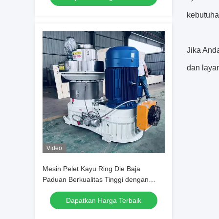
kebutuha
Jika Anda
dan layan
Video
Mesin Pelet Kayu Ring Die Baja
Paduan Berkualitas Tinggi dengan
Pelumasan Otomatis dan Transmisi
Dapatkan Harga Terbaik
Roda Gigi Heliks yang Efisien