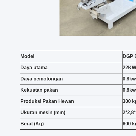
Model
DGP 
Daya utama
22K
Daya pemotongan
0.8kw
Kekuatan pakan
0.8kw
Produksi Pakan Hewan
300 k
Ukuran mesin (mm)
2*2,8*
Berat (Kg)
600 k