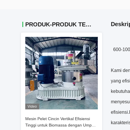
Deskri
PRODUK-PRODUK TERKAIT
600-100
Kami den
yang efi
kebutuha
menyesua
Video
efisiens
Mesin Pelet Cincin Vertikal Efisiensi
karakteri
Tinggi untuk Biomassa dengan Umpan