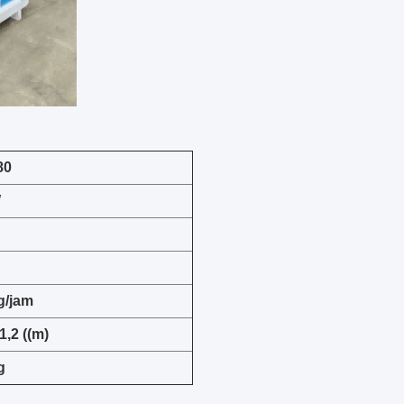
80
W
g/jam
1,2 ((m)
g