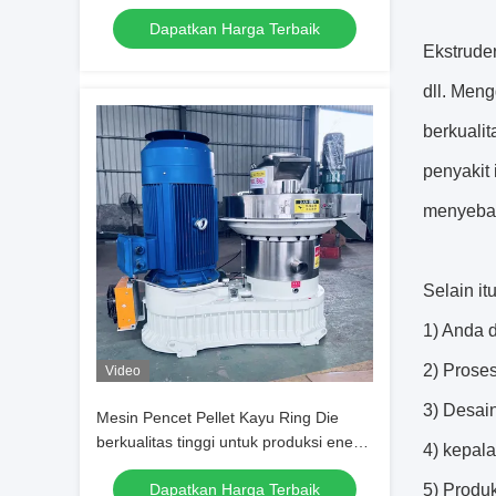
Vertikal dan Desain Hemat Energi
Dapatkan Harga Terbaik
Ekstruder
dll. Men
berkuali
penyakit 
menyebab
Selain it
1) Anda 
2) Prose
Video
3) Desain
Mesin Pencet Pellet Kayu Ring Die
berkualitas tinggi untuk produksi energi
4) kepal
bersih
Dapatkan Harga Terbaik
5) Produk