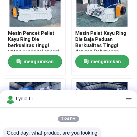
Tentang kita
Mesin Pencet Pellet
Mesin Pelet Kayu Ring
Wisata pabrik
Kayu Ring Die
Die Baja Paduan
berkualitas tinggi
Berkualitas Tinggi
untuk produksi energi
dengan Pelumasan
Kontrol kualitas
bersih
Otomatis dan
mengirimkan
mengirimkan
Transmisi Roda Gigi
Heliks yang Efisien
permintaan
permintaan
Hubungi kami
Quote request suatu
Lydia Li
Mesin Pabrik Pelet
7:24 PM
Good day, what product are you looking 
Pabrik Pelet Kayu