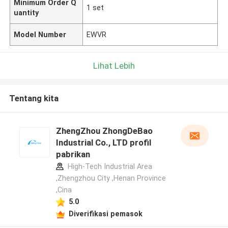
Minimum Order Q
1 set
uantity
Model Number
EWVR
Lihat Lebih
Tentang kita
ZhengZhou ZhongDeBao
Industrial Co., LTD profil
pabrikan
High-Tech Industrial Area
,Zhengzhou City ,Henan Province
,Cina
5.0
Diverifikasi pemasok