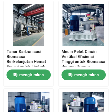
Tanur Karbonisasi
Mesin Pelet Cincin
Biomassa
Vertikal Efisiensi
Berkelanjutan Hemat
Tinggi untuk Biomassa
Energi untuk Limbah
dengan Umpan
Pertanian
Vertikal dan Desain
mengirimkan
mengirimkan
Hemat Energi
Rumah
permintaan
permintaan
Produk
Tampilan VR