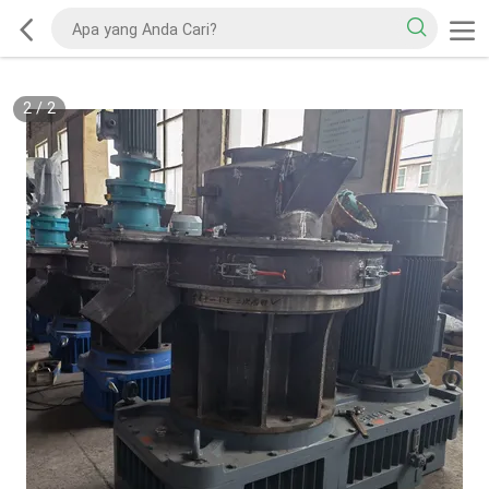
2
/
2