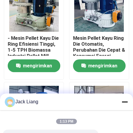
Tentang kita
Wisata pabrik
- Mesin Pellet Kayu Die
Mesin Pellet Kayu Ring
Ring Efisiensi Tinggi,
Die Otomatis,
1-5 TPH Biomassa
Perubahan Die Cepat &
Kontrol kualitas
Industri Pellet Mill
Konsumsi Energi
untuk Serbuk gergaji /
Rendah untuk Pabrik
mengirimkan
mengirimkan
Limbah Pertanian
Pellet Biomassa
Hubungi kami
permintaan
permintaan
Quote request suatu
Jack Liang
Mesin Pabrik Pelet
1:13 PM
Pabrik Pelet Kayu