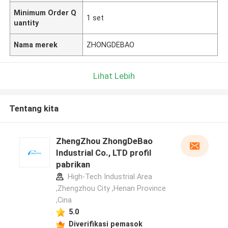
Minimum Order Q
1 set
uantity
Nama merek
ZHONGDEBAO
Lihat Lebih
Tentang kita
ZhengZhou ZhongDeBao
Industrial Co., LTD profil
pabrikan
High-Tech Industrial Area
,Zhengzhou City ,Henan Province
,Cina
5.0
Diverifikasi pemasok