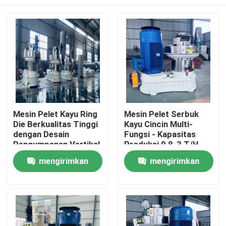
Mesin Pelet Kayu Ring
Mesin Pelet Serbuk
Die Berkualitas Tinggi
Kayu Cincin Multi-
dengan Desain
Fungsi - Kapasitas
Pengumpanan Vertikal
Produksi 0,8-3 T/H
dan Sistem Pelumasan
Rumah
mengirimkan
mengirimkan
Otomatis untuk Pelet
Biomassa
permintaan
permintaan
Produk
Tampilan VR