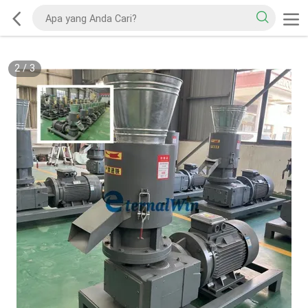
2
/
3