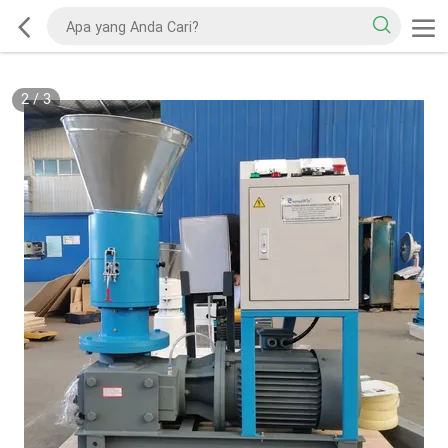
2
/
3