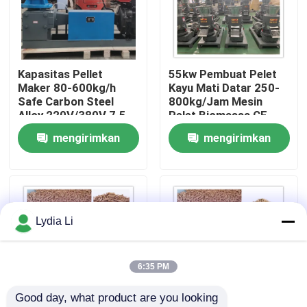
Tentang kita
Kapasitas Pellet
55kw Pembuat Pelet
Wisata pabrik
Maker 80-600kg/h
Kayu Mati Datar 250-
Safe Carbon Steel
800kg/Jam Mesin
Alloy 220V/380V 7.5-
Pelet Biomassa CE
Kontrol kualitas
37KW
mengirimkan
mengirimkan
permintaan
permintaan
Hubungi kami
Quote request suatu
Lydia Li
Mesin Pabrik Pelet
6:35 PM
Good day, what product are you looking 
Pabrik Pelet Kayu