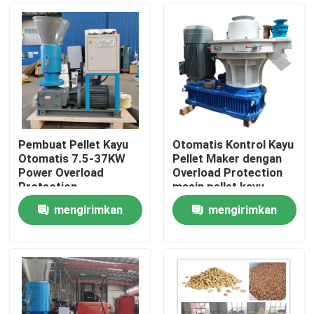
Pembuat Pellet Kayu
Otomatis Kontrol Kayu
Otomatis 7.5-37KW
Pellet Maker dengan
Power Overload
Overload Protection
Protection
mesin pellet kayu
Karbon/Alloy Steel
mengirimkan
mengirimkan
Rumah
permintaan
permintaan
Produk
Tampilan VR