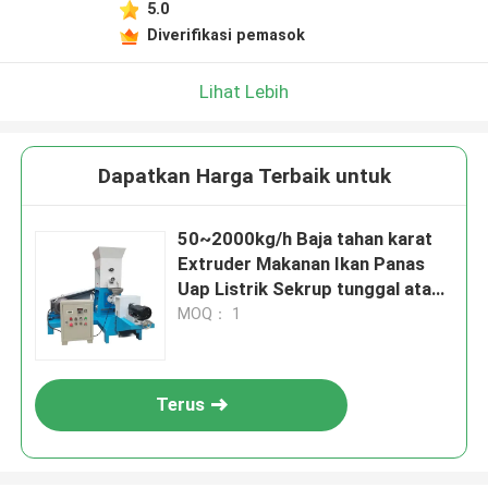
5.0
Diverifikasi pemasok
Lihat Lebih
Dapatkan Harga Terbaik untuk
50~2000kg/h Baja tahan karat
Extruder Makanan Ikan Panas
Uap Listrik Sekrup tunggal atau
ganda
MOQ： 1
Terus