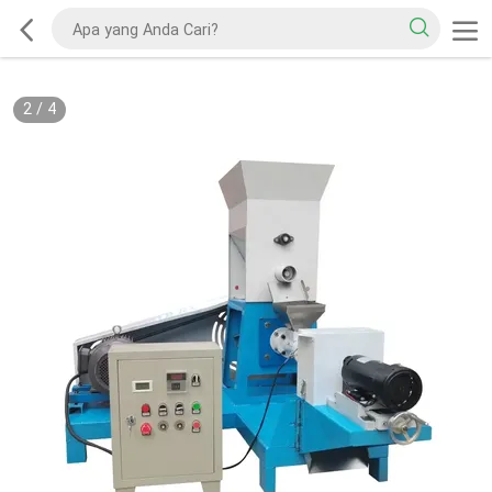
2
/
4