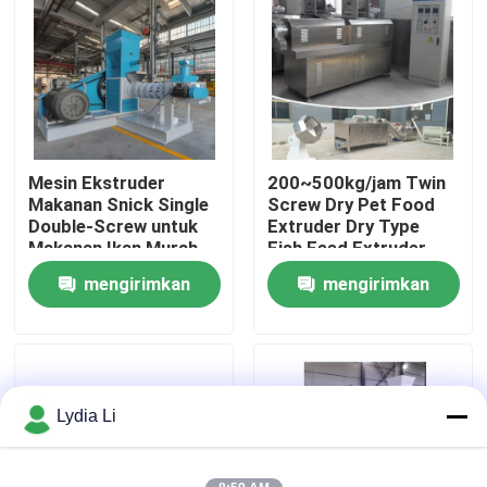
Tentang kita
Wisata pabrik
Mesin Ekstruder
200~500kg/jam Twin
Kontrol kualitas
Makanan Snick Single
Screw Dry Pet Food
Double-Screw untuk
Extruder Dry Type
Makanan Ikan Murah
Fish Feed Extruder
Hubungi kami
mengirimkan
mengirimkan
permintaan
permintaan
Quote request suatu
Mesin Pabrik Pelet
Lydia Li
Pabrik Pelet Kayu