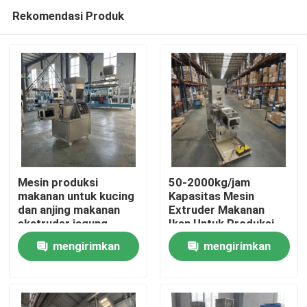
Rekomendasi Produk
Mesin produksi
50-2000kg/jam
makanan untuk kucing
Kapasitas Mesin
dan anjing makanan
Extruder Makanan
Rumah
ekstruder jagung
Ikan Untuk Produksi
puffed makanan
Berskala Besar
mengirimkan
mengirimkan
ringan
Produk
permintaan
permintaan
Tampilan VR