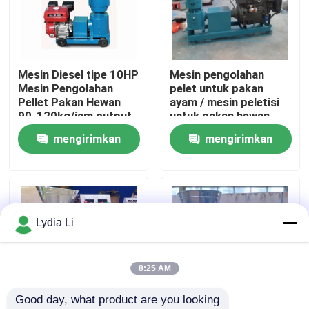
Tentang kita
Mesin Diesel tipe 10HP
Mesin pengolahan
Wisata pabrik
Mesin Pengolahan
pelet untuk pakan
Pellet Pakan Hewan
ayam / mesin peletisi
90-120kg/jam output
untuk pakan hewan
Kontrol kualitas
Mesin Pembuat Pellet
harga / mesin pelet
mengirimkan
mengirimkan
Pakan
garis pakan
permintaan
permintaan
Hubungi kami
Quote request suatu
Lydia Li
Mesin Pabrik Pelet
8:25 AM
Good day, what product are you looking 
Pabrik Pelet Kayu