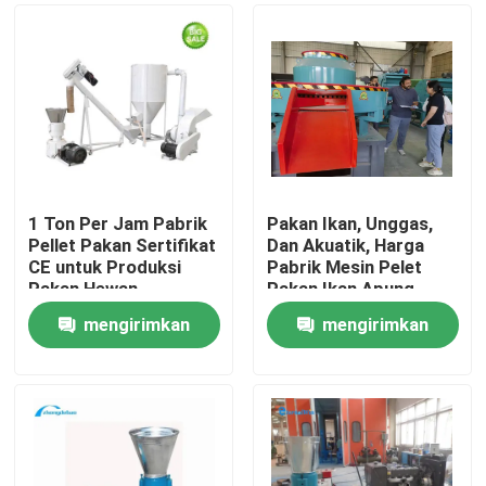
1 Ton Per Jam Pabrik
Pakan Ikan, Unggas,
Pellet Pakan Sertifikat
Dan Akuatik, Harga
CE untuk Produksi
Pabrik Mesin Pelet
Pakan Hewan
Pakan Ikan Apung,
Perikanan Unggas
Peternakan, Anjing
mengirimkan
mengirimkan
Ketentuan
Rumah
Pembayaran &
permintaan
permintaan
Pengiriman
Produk
Tampilan VR