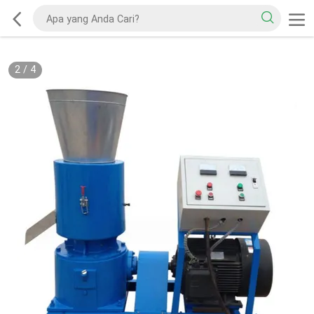
2
/
4